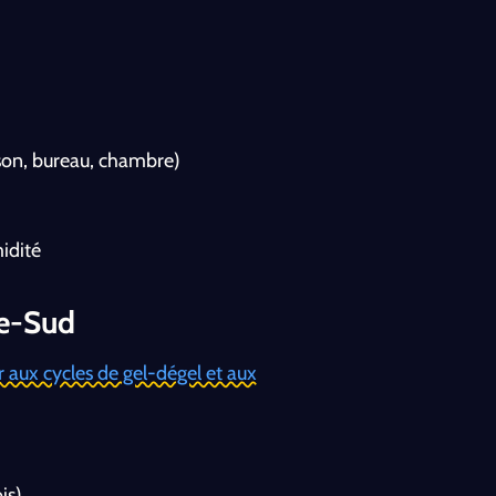
ison, bureau, chambre)
idité
ve-Sud
r aux cycles de gel-dégel et aux
is)