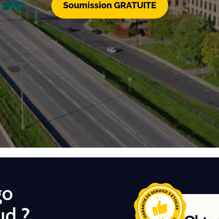
Soumission GRATUITE
go
ud ?