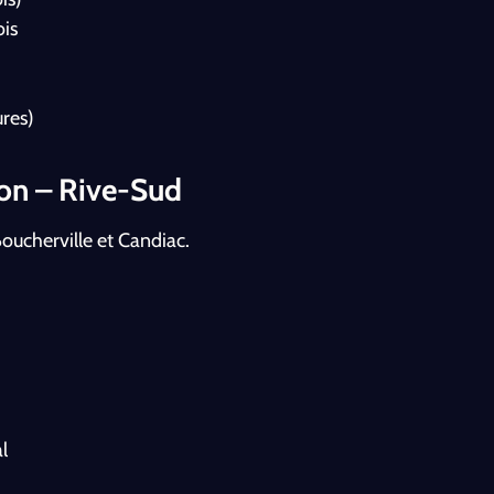
ois
ures)
ion – Rive-Sud
oucherville et Candiac.
l