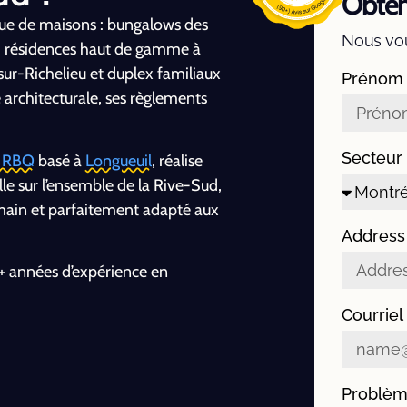
Obten
ue de maisons : bungalows des
Nous vou
, résidences haut de gamme à
ur-Richelieu et duplex familiaux
Prénom
 architecturale, ses règlements
Secteur
é RBQ
basé à
Longueuil
, réalise
lle sur l’ensemble de la Rive-Sud,
umain et parfaitement adapté aux
Address
0+ années d’expérience en
Courriel
Problè