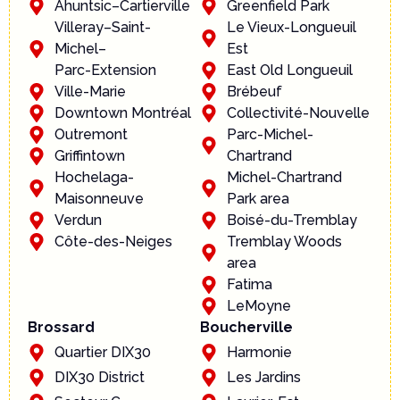
Ahuntsic–Cartierville
Greenfield Park
Villeray–Saint-
Le Vieux-Longueuil
Michel–
Est
Parc-Extension
East Old Longueuil
Ville-Marie
Brébeuf
Downtown Montréal
Collectivité-Nouvelle
Outremont
Parc-Michel-
Griffintown
Chartrand
Hochelaga-
Michel-Chartrand
Maisonneuve
Park area
Verdun
Boisé-du-Tremblay
Côte-des-Neiges
Tremblay Woods
area
Fatima
LeMoyne
Brossard
Boucherville
Quartier DIX30
Harmonie
DIX30 District
Les Jardins