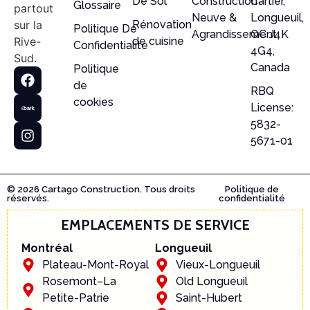
De Sol
Construction
Cartier,
Glossaire
partout
Neuve &
Longueuil,
sur la
Rénovation
Politique De
Agrandissement
QC J4K
Rive-
de cuisine
Confidentialite
4G4,
Sud.
Canada
Politique
de
RBQ
cookies
License:
5832-
5671-01
© 2026 Cartago Construction. Tous droits
Politique de
réservés.
confidentialité
EMPLACEMENTS DE SERVICE
Montréal
Longueuil
Plateau-Mont-Royal
Vieux-Longueuil
Rosemont–La
Old Longueuil
Petite-Patrie
Saint-Hubert