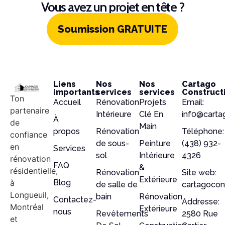
Vous avez un projet en tête ?
Soumission GRATUITE
Liens
Nos
Nos
Cartago
importants
services
services
Construct
Ton
Accueil
Rénovation
Projets
Email:
partenaire
Intérieure
Clé En
inf0@carta
À
de
Main
propos
Rénovation
Téléphone:
confiance
de sous-
Peinture
(438) 932-
en
Services
sol
Intérieure
4326
rénovation
FAQ
&
résidentielle,
Rénovation
Site web:
Extérieure
à
Blog
de salle de
cartagocon
Longueuil,
bain
Rénovation
Contactez-
Addresse:
Montréal
Extérieure
nous
Revêtements
2580 Rue
et