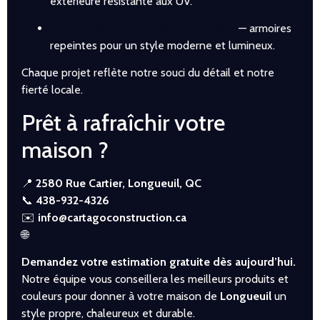
extérieure résistante aux UV.
Cuisine rénovée au Vieux-Longueuil
— armoires
repeintes pour un style moderne et lumineux.
Chaque projet reflète notre souci du détail et notre
fierté locale.
Prêt à rafraîchir votre
maison ?
📍
2580 Rue Cartier, Longueuil, QC
📞
438-932-4326
✉️
info@cartagoconstruction.ca
🌐
cartagoconstruction.ca
Demandez votre estimation gratuite dès aujourd’hui.
Notre équipe vous conseillera les meilleurs produits et
couleurs pour donner à votre maison de
Longueuil
un
style propre, chaleureux et durable.