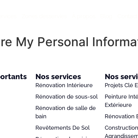
rvices
Zones desservies
À propos
Blog
Contact
are My Personal Informa
portants
Nos services
Nos serv
Rénovation Intérieure
Projets Clé 
Rénovation de sous-sol
Peinture Int
Extérieure
Rénovation de salle de
bain
Rénovation 
Revêtements De Sol
Constructio
Agrandisse