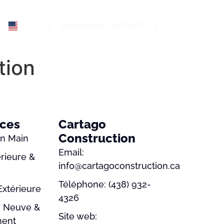
EN
Soumission GRATUITE
tion
ices
Cartago
Construction
En Main
Email:
érieure &
inf0@cartagoconstruction.ca
Téléphone: (438) 932-
Extérieure
4326
n Neuve &
Site web:
ment